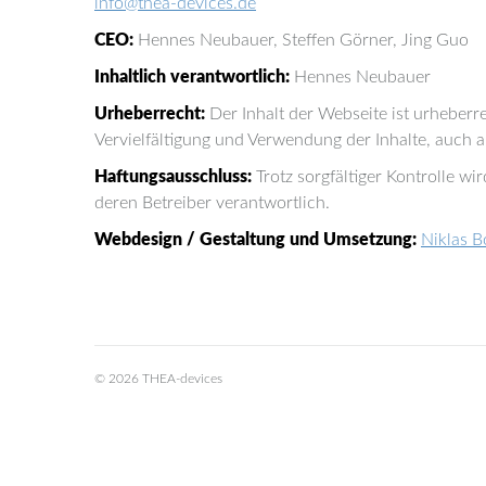
info@thea-devices.de
CEO:
Hennes Neubauer, Steffen Görner, Jing Guo
Inhaltlich verantwortlich:
Hennes Neubauer
Urheberrecht:
Der Inhalt der Webseite ist urheberr
Vervielfältigung und Verwendung der Inhalte, auch 
Haftungsausschluss:
Trotz sorgfältiger Kontrolle wi
deren Betreiber verantwortlich.
Webdesign / Gestaltung und Umsetzung:
Niklas B
© 2026 THEA-devices