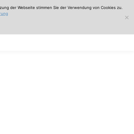
Datenschutz
|
Impressum
utzung der Webseite stimmen Sie der Verwendung von Cookies zu.
rung
T.H.E.A.
Expertise
Links
Contact
Search:
T.H.E.A.
Expertise
Links
Contact
Search: